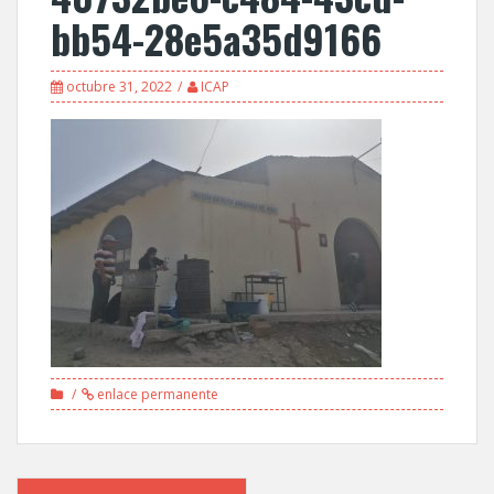
bb54-28e5a35d9166
octubre 31, 2022
ICAP
enlace permanente