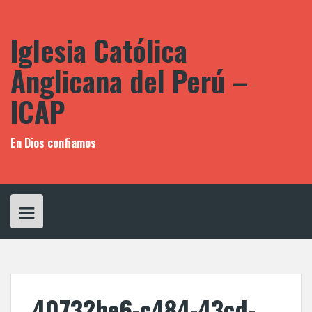
Saltar
al
contenido
Iglesia Católica
Anglicana del Perú –
ICAP
En Dios confiamos
40732be6-c484-43cd-