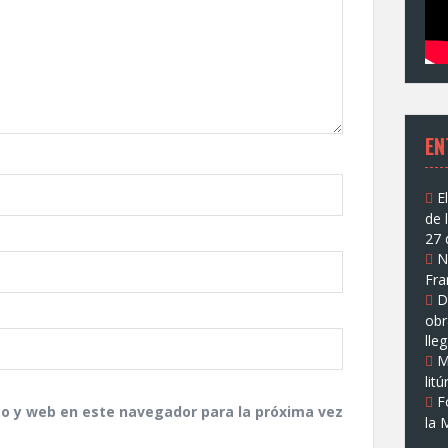
EN
E
de 
27 
N
Fra
D
obr
lle
M
lit
F
co y web en este navegador para la próxima vez
la 