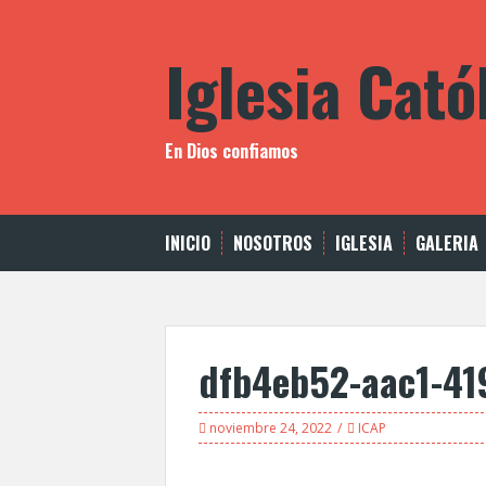
Saltar
al
Iglesia Cató
contenido
En Dios confiamos
INICIO
NOSOTROS
IGLESIA
GALERIA
dfb4eb52-aac1-4
noviembre 24, 2022
ICAP