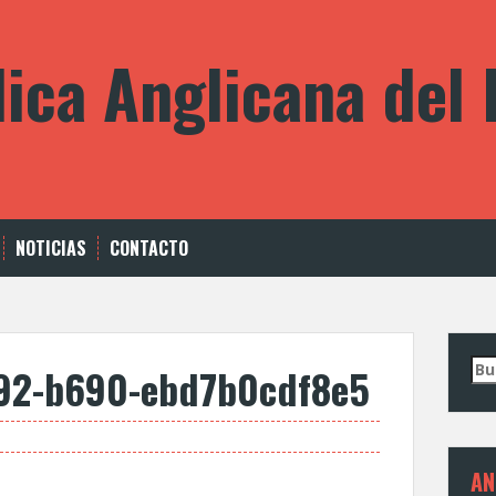
lica Anglicana del
NOTICIAS
CONTACTO
Bus
192-b690-ebd7b0cdf8e5
AN