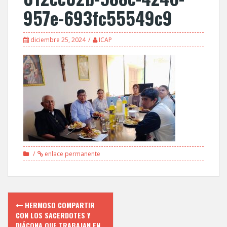
957e-693fc55549c9
diciembre 25, 2024
ICAP
enlace permanente
Navegación
HERMOSO COMPARTIR
de
CON LOS SACERDOTES Y
DIÁCONA QUE TRABAJAN EN