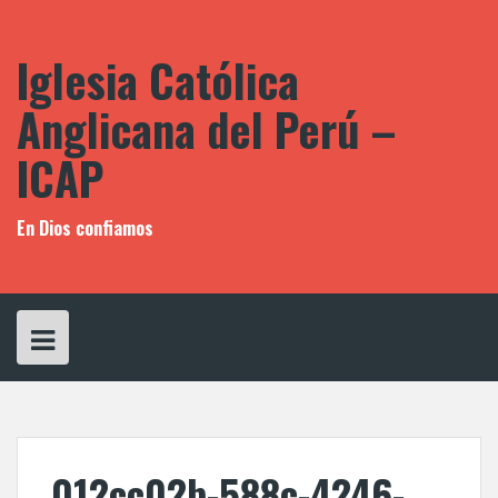
Saltar
al
contenido
Iglesia Católica
Anglicana del Perú –
ICAP
En Dios confiamos
012cc02b-588c-4246-