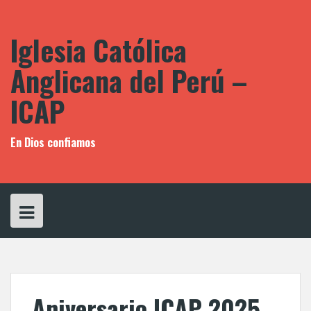
Saltar
al
contenido
Iglesia Católica
Anglicana del Perú –
ICAP
En Dios confiamos
Aniversario ICAP 2025