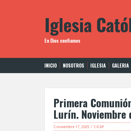
Saltar
al
Iglesia Cató
contenido
En Dios confiamos
INICIO
NOSOTROS
IGLESIA
GALERIA
Primera Comunión,
Lurín. Noviembre 
noviembre 17, 2025
ICAP