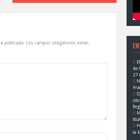
rá publicada.
Los campos obligatorios están
EN
E
de 
27 
N
Fra
D
obr
lle
M
lit
F
la 