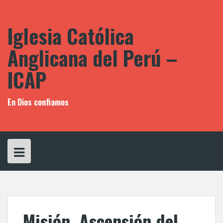
Saltar
al
contenido
Iglesia Católica
Anglicana del Perú –
ICAP
En Dios confiamos
Misión, Ascensión del